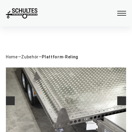
Verladehilfen
Anhängeraufbau
Home
—
Zubehör
—
Plattform-Reling